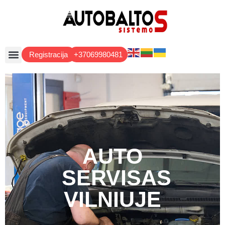
Registracija
+37069980481
AUTO
SERVISAS
VILNIUJE