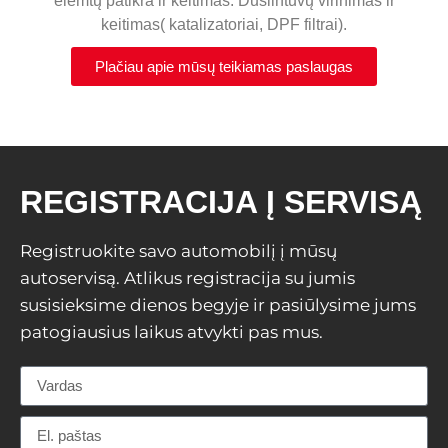
elemtų patikra ir keitimas. Duslintuvų virinimas ir
keitimas( katalizatoriai, DPF filtrai).
Plačiau apie mūsų teikiamas paslaugas
REGISTRACIJA Į SERVISĄ
Registruokite savo automobilį į mūsų
autoservisą. Atlikus registracija su jumis
susisieksime dienos begyje ir pasiūlysime jums
patogiausius laikus atvykti pas mus.